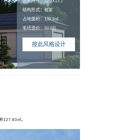
占地尺寸：
12.3X13.2
结构形式：
框架
占地面积：
139.9㎡
毛坯造价：
50.0万
按此风格设计
127.83㎡。