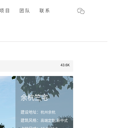
项 目
团 队
联 系
43.6K
余杭竺宅
建设地址：
杭州余杭
建筑风格：
高端定制,新中式