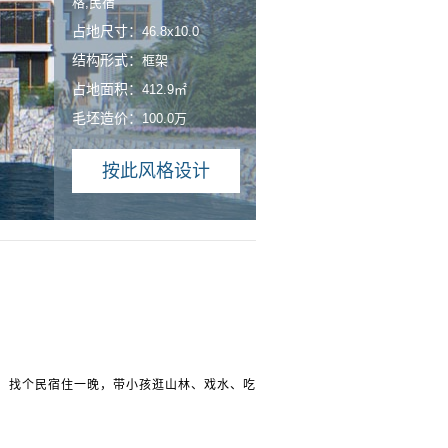
格,民宿
占地尺寸：
46.8x10.0
结构形式：
框架
占地面积：
412.9㎡
毛坯造价：
100.0万
按此风格设计
，找个民宿住一晚，带小孩逛山林、戏水、吃