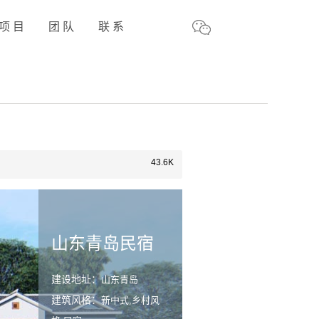
项 目
团 队
联 系
43.6K
山东青岛民宿
建设地址：
山东青岛
建筑风格：
新中式,乡村风