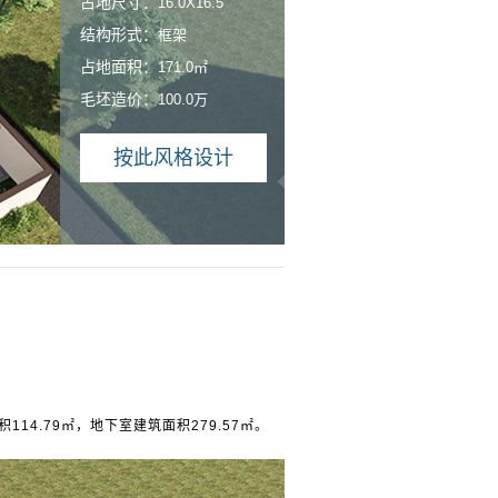
占地尺寸：
16.0X16.5
结构形式：
框架
占地面积：
171.0㎡
毛坯造价：
100.0万
按此风格设计
114.79㎡，地下室建筑面积279.57㎡。