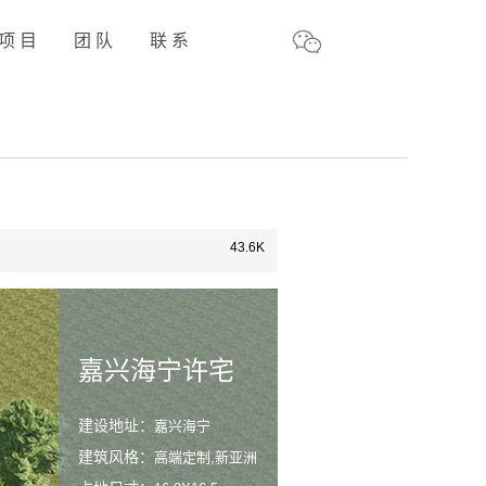
项 目
团 队
联 系
43.6K
嘉兴海宁许宅
建设地址：
嘉兴海宁
建筑风格：
高端定制,新亚洲